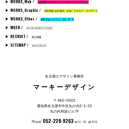
WORKS_Web /
制作実績_ホームページ、スマートフォンサイト
WORKS_Graphic /
制作実績_会社案内、名刺、カタログ、ロゴマーク
WORKS_Other /
制作実績_イラスト、GUI、CI、VI
MQEB /
マーキーデザインブログ
RECRUIT /
求人情報
SITEMAP /
サイトマップ
名古屋のデザイン事務所
マーキーデザイン
〒460-0002
愛知県名古屋市中区丸の内2-3-23
丸の内和波ビル7F
052-228-9263
Phone/
am 10 : 00 - pm 6:30