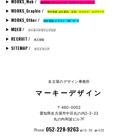
WORKS_Web /
制作実績_ホームページ、スマートフォンサイト
WORKS_Graphic /
制作実績_会社案内、名刺、カタログ、ロゴマーク
WORKS_Other /
制作実績_イラスト、GUI、CI、VI
MQEB /
マーキーデザインブログ
RECRUIT /
求人情報
SITEMAP /
サイトマップ
名古屋のデザイン事務所
マーキーデザイン
〒460-0002
愛知県名古屋市中区丸の内2-3-23
丸の内和波ビル7F
052-228-9263
Phone/
am 10 : 00 - pm 6:30