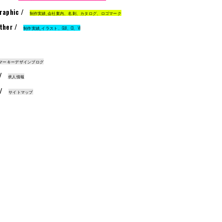
raphic /
制作実績_会社案内、名刺、カタログ、ロゴマーク
ther /
制作実績_イラスト、GUI、CI、VI
マーキーデザインブログ
 /
求人情報
 /
サイトマップ