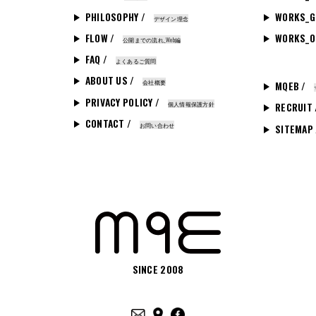
PHILOSOPHY /
WORKS_G
デザイン理念
FLOW /
WORKS_O
公開までの流れ_Web編
FAQ /
よくあるご質問
ABOUT US /
会社概要
MQEB /
PRIVACY POLICY /
個人情報保護方針
RECRUIT
CONTACT /
お問い合わせ
SITEMAP
SINCE 2008