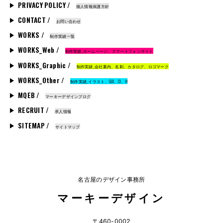
PRIVACY POLICY /
個人情報保護方針
CONTACT /
お問い合わせ
WORKS /
制作実績一覧
WORKS_Web /
制作実績_ホームページ、スマートフォンサイト
WORKS_Graphic /
制作実績_会社案内、名刺、カタログ、ロゴマーク
WORKS_Other /
制作実績_イラスト、GUI、CI、VI
MQEB /
マーキーデザインブログ
RECRUIT /
求人情報
SITEMAP /
サイトマップ
名古屋のデザイン事務所
マーキーデザイン
〒460-0002