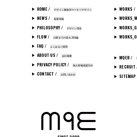
HOME /
WORKS /
デザイン事務所マーキーデザイン
NEWS /
WORKS_W
新着情報
PHILOSOPHY /
WORKS_G
デザイン理念
FLOW /
WORKS_O
公開までの流れ_Web編
FAQ /
よくあるご質問
ABOUT US /
会社概要
MQEB /
PRIVACY POLICY /
個人情報保護方針
RECRUIT
CONTACT /
お問い合わせ
SITEMAP