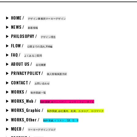
HOME /
デザイン事務所マーキーデザイン
NEWS /
新着情報
PHILOSOPHY /
デザイン理念
FLOW /
公開までの流れ_Web編
FAQ /
よくあるご質問
ABOUT US /
会社概要
PRIVACY POLICY /
個人情報保護方針
CONTACT /
お問い合わせ
WORKS /
制作実績一覧
WORKS_Web /
制作実績_ホームページ、スマートフォンサイト
WORKS_Graphic /
制作実績_会社案内、名刺、カタログ、ロゴマーク
WORKS_Other /
制作実績_イラスト、GUI、CI、VI
MQEB /
マーキーデザインブログ