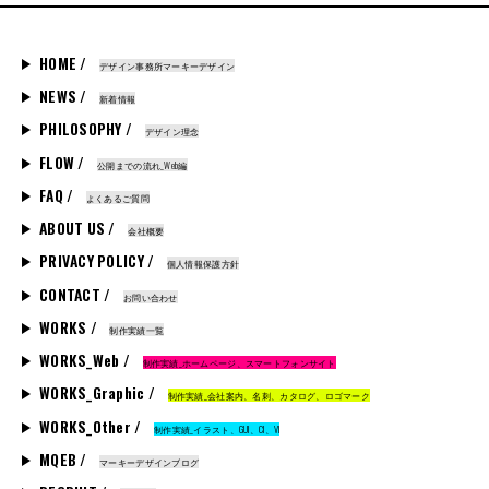
HOME /
デザイン事務所マーキーデザイン
NEWS /
新着情報
PHILOSOPHY /
デザイン理念
FLOW /
公開までの流れ_Web編
FAQ /
よくあるご質問
ABOUT US /
会社概要
PRIVACY POLICY /
個人情報保護方針
CONTACT /
お問い合わせ
WORKS /
制作実績一覧
WORKS_Web /
制作実績_ホームページ、スマートフォンサイト
WORKS_Graphic /
制作実績_会社案内、名刺、カタログ、ロゴマーク
WORKS_Other /
制作実績_イラスト、GUI、CI、VI
MQEB /
マーキーデザインブログ