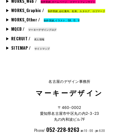
WORKS_Web /
制作実績_ホームページ、スマートフォンサイト
WORKS_Graphic /
制作実績_会社案内、名刺、カタログ、ロゴマーク
WORKS_Other /
制作実績_イラスト、GUI、CI、VI
MQEB /
マーキーデザインブログ
RECRUIT /
求人情報
SITEMAP /
サイトマップ
名古屋のデザイン事務所
マーキーデザイン
〒460-0002
愛知県名古屋市中区丸の内2-3-23
丸の内和波ビル7F
052-228-9263
Phone/
am 10 : 00 - pm 6:30