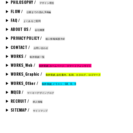
PHILOSOPHY /
デザイン理念
FLOW /
公開までの流れ_Web編
FAQ /
よくあるご質問
ABOUT US /
会社概要
PRIVACY POLICY /
個人情報保護方針
CONTACT /
お問い合わせ
WORKS /
制作実績一覧
WORKS_Web /
制作実績_ホームページ、スマートフォンサイト
WORKS_Graphic /
制作実績_会社案内、名刺、カタログ、ロゴマーク
WORKS_Other /
制作実績_イラスト、GUI、CI、VI
MQEB /
マーキーデザインブログ
RECRUIT /
求人情報
SITEMAP /
サイトマップ