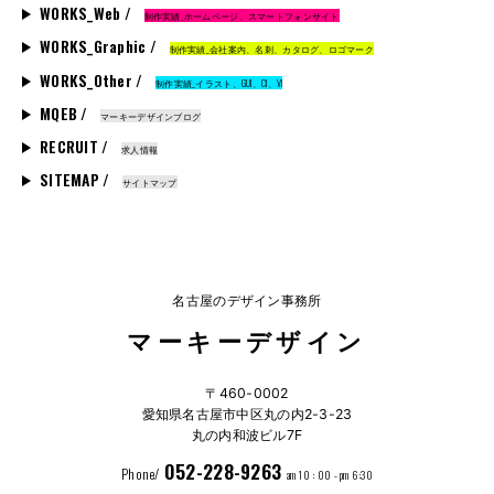
WORKS_Web /
制作実績_ホームページ、スマートフォンサイト
WORKS_Graphic /
制作実績_会社案内、名刺、カタログ、ロゴマーク
WORKS_Other /
制作実績_イラスト、GUI、CI、VI
MQEB /
マーキーデザインブログ
RECRUIT /
求人情報
SITEMAP /
サイトマップ
名古屋のデザイン事務所
マーキーデザイン
〒460-0002
愛知県名古屋市中区丸の内2-3-23
丸の内和波ビル7F
052-228-9263
Phone/
am 10 : 00 - pm 6:30