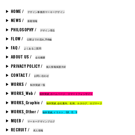
HOME /
デザイン事務所マーキーデザイン
NEWS /
新着情報
PHILOSOPHY /
デザイン理念
FLOW /
公開までの流れ_Web編
FAQ /
よくあるご質問
ABOUT US /
会社概要
PRIVACY POLICY /
個人情報保護方針
CONTACT /
お問い合わせ
WORKS /
制作実績一覧
WORKS_Web /
制作実績_ホームページ、スマートフォンサイト
WORKS_Graphic /
制作実績_会社案内、名刺、カタログ、ロゴマーク
WORKS_Other /
制作実績_イラスト、GUI、CI、VI
MQEB /
マーキーデザインブログ
RECRUIT /
求人情報