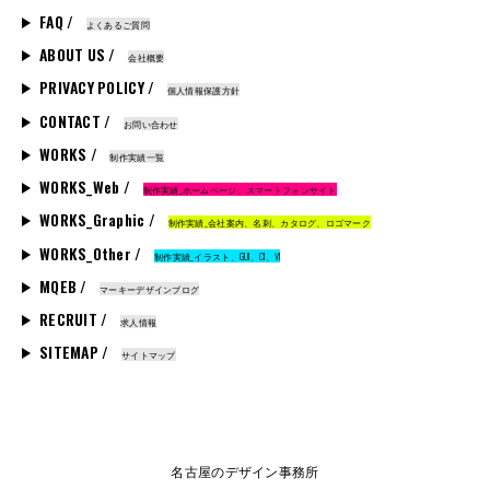
FAQ /
よくあるご質問
ABOUT US /
会社概要
PRIVACY POLICY /
個人情報保護方針
CONTACT /
お問い合わせ
WORKS /
制作実績一覧
WORKS_Web /
制作実績_ホームページ、スマートフォンサイト
WORKS_Graphic /
制作実績_会社案内、名刺、カタログ、ロゴマーク
WORKS_Other /
制作実績_イラスト、GUI、CI、VI
MQEB /
マーキーデザインブログ
RECRUIT /
求人情報
SITEMAP /
サイトマップ
名古屋のデザイン事務所