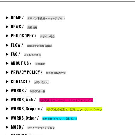
HOME /
デザイン事務所マーキーデザイン
NEWS /
新着情報
PHILOSOPHY /
デザイン理念
FLOW /
公開までの流れ_Web編
FAQ /
よくあるご質問
ABOUT US /
会社概要
PRIVACY POLICY /
個人情報保護方針
CONTACT /
お問い合わせ
WORKS /
制作実績一覧
WORKS_Web /
制作実績_ホームページ、スマートフォンサイト
WORKS_Graphic /
制作実績_会社案内、名刺、カタログ、ロゴマーク
WORKS_Other /
制作実績_イラスト、GUI、CI、VI
MQEB /
マーキーデザインブログ