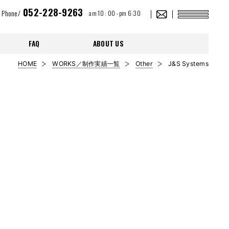
052-228-9263
Phone/
am 10 : 00 - pm 6:30
FAQ
ABOUT US
HOME
WORKS／制作実績一覧
Other
J&S Systems