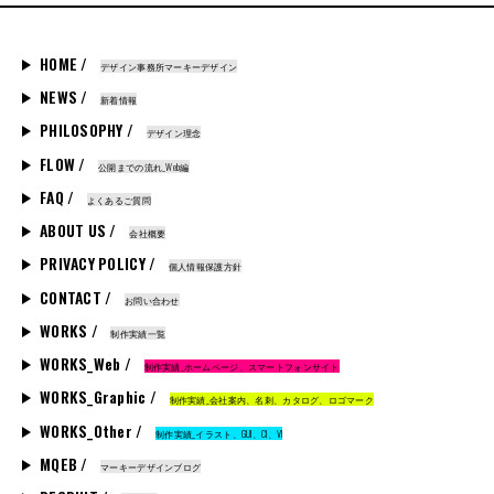
HOME /
デザイン事務所マーキーデザイン
NEWS /
新着情報
PHILOSOPHY /
デザイン理念
FLOW /
公開までの流れ_Web編
FAQ /
よくあるご質問
ABOUT US /
会社概要
PRIVACY POLICY /
個人情報保護方針
CONTACT /
お問い合わせ
WORKS /
制作実績一覧
WORKS_Web /
制作実績_ホームページ、スマートフォンサイト
WORKS_Graphic /
制作実績_会社案内、名刺、カタログ、ロゴマーク
WORKS_Other /
制作実績_イラスト、GUI、CI、VI
MQEB /
マーキーデザインブログ