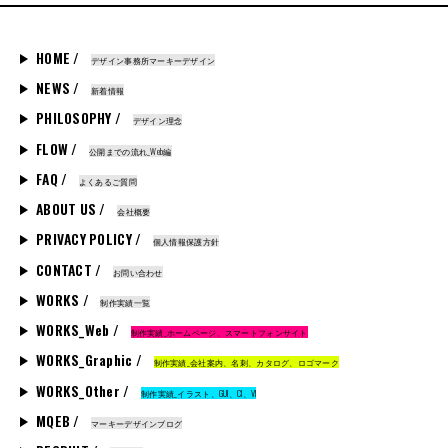
HOME /
デザイン事務所マーキーデザイン
NEWS /
新着情報
PHILOSOPHY /
デザイン理念
FLOW /
公開までの流れ_Web編
FAQ /
よくあるご質問
ABOUT US /
会社概要
PRIVACY POLICY /
個人情報保護方針
CONTACT /
お問い合わせ
WORKS /
制作実績一覧
WORKS_Web /
制作実績_ホームページ、スマートフォンサイト
WORKS_Graphic /
制作実績_会社案内、名刺、カタログ、ロゴマーク
WORKS_Other /
制作実績_イラスト、GUI、CI、VI
MQEB /
マーキーデザインブログ