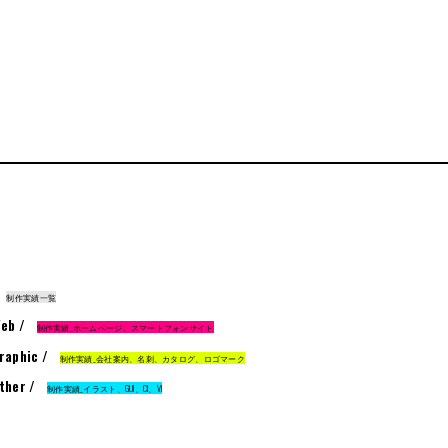
制作実績一覧
eb /
制作実績_ホームページ、スマートフォンサイト
raphic /
制作実績_会社案内、名刺、カタログ、ロゴマーク
ther /
制作実績_イラスト、GUI、CI、VI