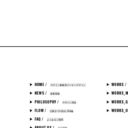
HOME /
WORKS /
デザイン事務所マーキーデザイン
NEWS /
WORKS_W
新着情報
PHILOSOPHY /
WORKS_G
デザイン理念
FLOW /
WORKS_O
公開までの流れ_Web編
FAQ /
よくあるご質問
ABOUT US /