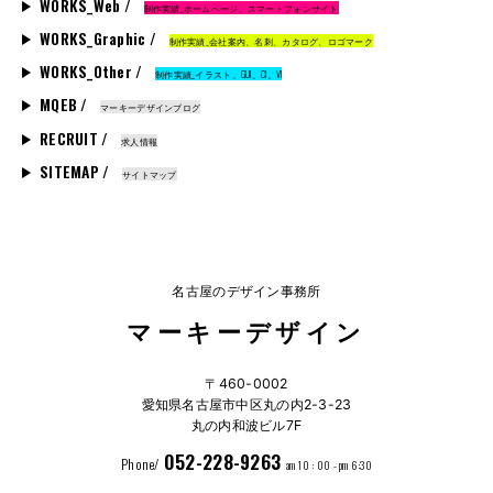
WORKS_Web /
制作実績_ホームページ、スマートフォンサイト
WORKS_Graphic /
制作実績_会社案内、名刺、カタログ、ロゴマーク
WORKS_Other /
制作実績_イラスト、GUI、CI、VI
MQEB /
マーキーデザインブログ
RECRUIT /
求人情報
SITEMAP /
サイトマップ
名古屋のデザイン事務所
マーキーデザイン
〒460-0002
愛知県名古屋市中区丸の内2-3-23
丸の内和波ビル7F
052-228-9263
Phone/
am 10 : 00 - pm 6:30