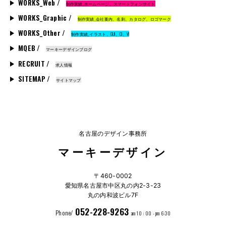
WORKS_Web /
制作実績_ホームページ、スマートフォンサイト
WORKS_Graphic /
制作実績_会社案内、名刺、カタログ、ロゴマーク
WORKS_Other /
制作実績_イラスト、GUI、CI、VI
MQEB /
マーキーデザインブログ
RECRUIT /
求人情報
SITEMAP /
サイトマップ
名古屋のデザイン事務所
マーキーデザイン
〒460-0002
愛知県名古屋市中区丸の内2-3-23
丸の内和波ビル7F
052-228-9263
Phone/
am 10 : 00 - pm 6:30