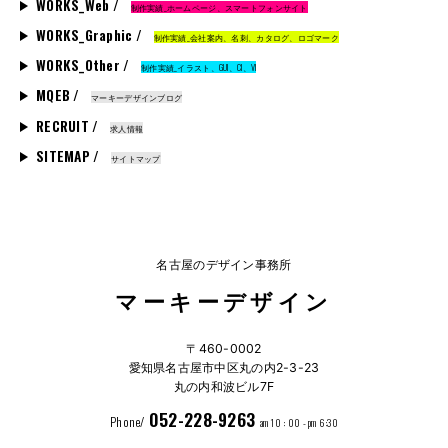
WORKS_Web /
制作実績_ホームページ、スマートフォンサイト
WORKS_Graphic /
制作実績_会社案内、名刺、カタログ、ロゴマーク
WORKS_Other /
制作実績_イラスト、GUI、CI、VI
MQEB /
マーキーデザインブログ
RECRUIT /
求人情報
SITEMAP /
サイトマップ
名古屋のデザイン事務所
マーキーデザイン
〒460-0002
愛知県名古屋市中区丸の内2-3-23
丸の内和波ビル7F
052-228-9263
Phone/
am 10 : 00 - pm 6:30