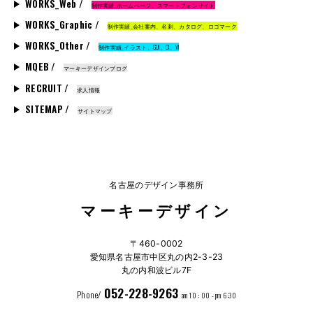
WORKS_Web /
制作実績_ホームページ、スマートフォンサイト
WORKS_Graphic /
制作実績_会社案内、名刺、カタログ、ロゴマーク
WORKS_Other /
制作実績_イラスト、GUI、CI、VI
MQEB /
マーキーデザインブログ
RECRUIT /
求人情報
SITEMAP /
サイトマップ
名古屋のデザイン事務所
マーキーデザイン
〒460-0002
愛知県名古屋市中区丸の内2-3-23
丸の内和波ビル7F
052-228-9263
Phone/
am 10 : 00 - pm 6:30