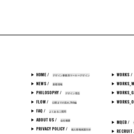
HOME /
WORKS /
デザイン事務所マーキーデザイン
NEWS /
WORKS_W
新着情報
PHILOSOPHY /
WORKS_G
デザイン理念
FLOW /
WORKS_O
公開までの流れ_Web編
FAQ /
よくあるご質問
ABOUT US /
会社概要
MQEB /
PRIVACY POLICY /
個人情報保護方針
RECRUIT