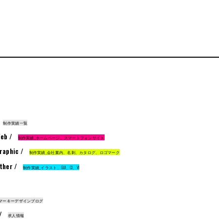
制作実績一覧
eb /
制作実績_ホームページ、スマートフォンサイト
raphic /
制作実績_会社案内、名刺、カタログ、ロゴマーク
ther /
制作実績_イラスト、GUI、CI、VI
マーキーデザインブログ
 /
求人情報