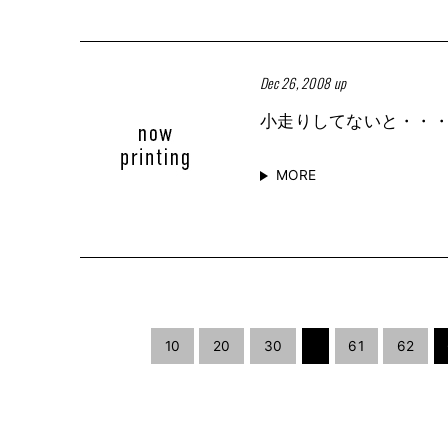
Dec 26, 2008 up
小走りしてないと・・
MORE
10
20
30
61
62