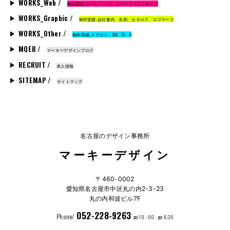
WORKS_Web /
制作実績_ホームページ、スマートフォンサイト
WORKS_Graphic /
制作実績_会社案内、名刺、カタログ、ロゴマーク
WORKS_Other /
制作実績_イラスト、GUI、CI、VI
MQEB /
マーキーデザインブログ
RECRUIT /
求人情報
SITEMAP /
サイトマップ
名古屋のデザイン事務所
マーキーデザイン
〒460-0002
愛知県名古屋市中区丸の内2-3-23
丸の内和波ビル7F
052-228-9263
Phone/
am 10 : 00 - pm 6:30