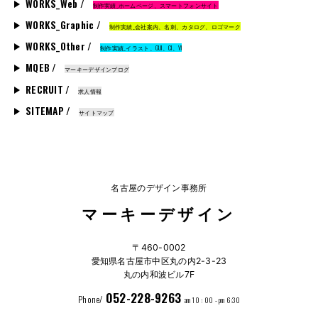
WORKS_Web /
制作実績_ホームページ、スマートフォンサイト
WORKS_Graphic /
制作実績_会社案内、名刺、カタログ、ロゴマーク
WORKS_Other /
制作実績_イラスト、GUI、CI、VI
MQEB /
マーキーデザインブログ
RECRUIT /
求人情報
SITEMAP /
サイトマップ
名古屋のデザイン事務所
マーキーデザイン
〒460-0002
愛知県名古屋市中区丸の内2-3-23
丸の内和波ビル7F
052-228-9263
Phone/
am 10 : 00 - pm 6:30