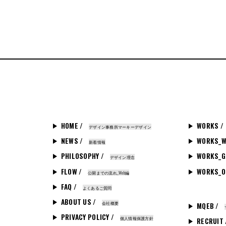
HOME /
WORKS /
デザイン事務所マーキーデザイン
NEWS /
WORKS_W
新着情報
PHILOSOPHY /
WORKS_G
デザイン理念
FLOW /
WORKS_O
公開までの流れ_Web編
FAQ /
よくあるご質問
ABOUT US /
会社概要
MQEB /
PRIVACY POLICY /
個人情報保護方針
RECRUIT