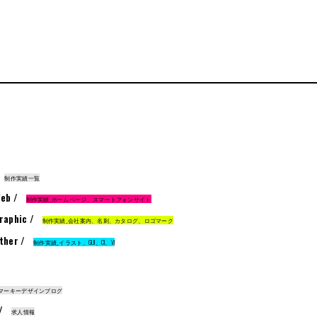
制作実績一覧
eb /
制作実績_ホームページ、スマートフォンサイト
raphic /
制作実績_会社案内、名刺、カタログ、ロゴマーク
ther /
制作実績_イラスト、GUI、CI、VI
マーキーデザインブログ
 /
求人情報