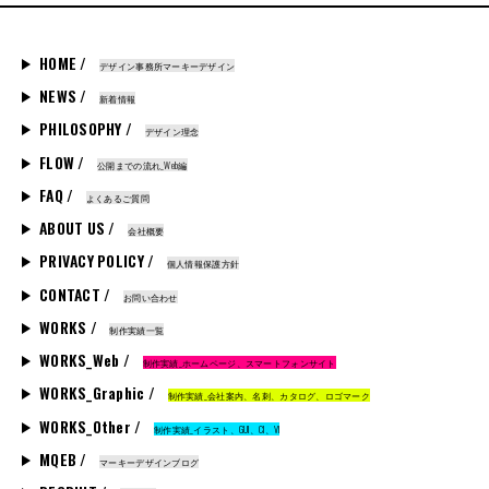
HOME /
デザイン事務所マーキーデザイン
NEWS /
新着情報
PHILOSOPHY /
デザイン理念
FLOW /
公開までの流れ_Web編
FAQ /
よくあるご質問
ABOUT US /
会社概要
PRIVACY POLICY /
個人情報保護方針
CONTACT /
お問い合わせ
WORKS /
制作実績一覧
WORKS_Web /
制作実績_ホームページ、スマートフォンサイト
WORKS_Graphic /
制作実績_会社案内、名刺、カタログ、ロゴマーク
WORKS_Other /
制作実績_イラスト、GUI、CI、VI
MQEB /
マーキーデザインブログ