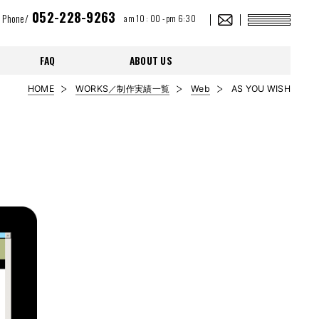
052-228-9263
Phone/
am 10 : 00 - pm 6:30
FAQ
ABOUT US
HOME
WORKS／制作実績一覧
Web
AS YOU WISH