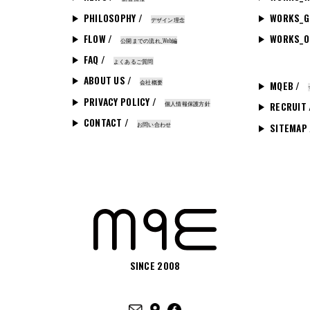
PHILOSOPHY /
WORKS_G
デザイン理念
FLOW /
WORKS_O
公開までの流れ_Web編
FAQ /
よくあるご質問
ABOUT US /
会社概要
MQEB /
PRIVACY POLICY /
個人情報保護方針
RECRUIT
CONTACT /
お問い合わせ
SITEMAP
SINCE 2008