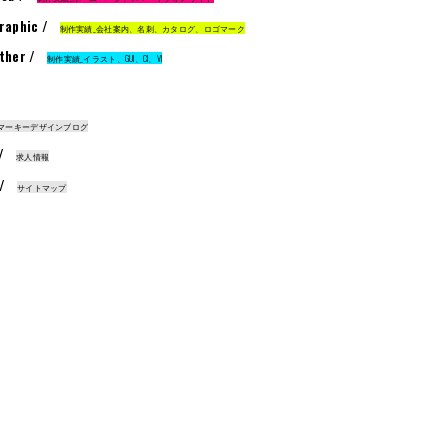
raphic /
制作実績_会社案内、名刺、カタログ、ロゴマーク
ther /
制作実績_イラスト、GUI、CI、VI
マーキーデザインブログ
 /
求人情報
 /
サイトマップ