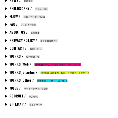
NEWS /
新着情報
PHILOSOPHY /
デザイン理念
FLOW /
公開までの流れ_Web編
FAQ /
よくあるご質問
ABOUT US /
会社概要
PRIVACY POLICY /
個人情報保護方針
CONTACT /
お問い合わせ
WORKS /
制作実績一覧
WORKS_Web /
制作実績_ホームページ、スマートフォンサイト
WORKS_Graphic /
制作実績_会社案内、名刺、カタログ、ロゴマーク
WORKS_Other /
制作実績_イラスト、GUI、CI、VI
MQEB /
マーキーデザインブログ
RECRUIT /
求人情報
SITEMAP /
サイトマップ