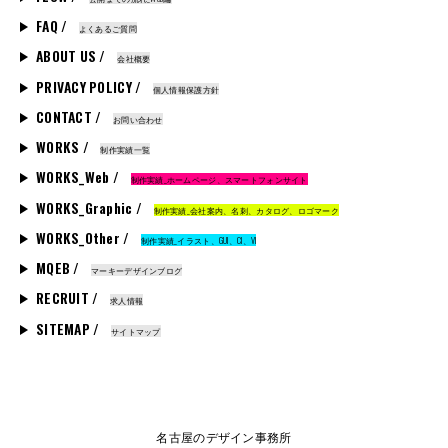
FAQ /
よくあるご質問
ABOUT US /
会社概要
PRIVACY POLICY /
個人情報保護方針
CONTACT /
お問い合わせ
WORKS /
制作実績一覧
WORKS_Web /
制作実績_ホームページ、スマートフォンサイト
WORKS_Graphic /
制作実績_会社案内、名刺、カタログ、ロゴマーク
WORKS_Other /
制作実績_イラスト、GUI、CI、VI
MQEB /
マーキーデザインブログ
RECRUIT /
求人情報
SITEMAP /
サイトマップ
名古屋のデザイン事務所