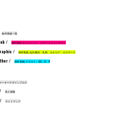
制作実績一覧
eb /
制作実績_ホームページ、スマートフォンサイト
raphic /
制作実績_会社案内、名刺、カタログ、ロゴマーク
ther /
制作実績_イラスト、GUI、CI、VI
マーキーデザインブログ
 /
求人情報
 /
サイトマップ