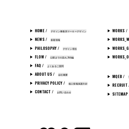
HOME /
WORKS /
デザイン事務所マーキーデザイン
NEWS /
WORKS_W
新着情報
PHILOSOPHY /
WORKS_G
デザイン理念
FLOW /
WORKS_O
公開までの流れ_Web編
FAQ /
よくあるご質問
ABOUT US /
会社概要
MQEB /
PRIVACY POLICY /
個人情報保護方針
RECRUIT
CONTACT /
お問い合わせ
SITEMAP