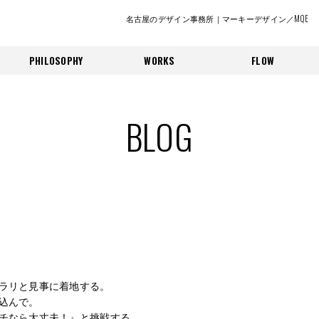
名古屋のデザイン事務所｜マーキーデザイン／MQE
PHILOSOPHY
WORKS
FLOW
BLOG
ラリと見事に着地する。
込んで。
チなら大丈夫！』と挑戦する。