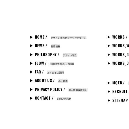
HOME /
WORKS /
デザイン事務所マーキーデザイン
NEWS /
WORKS_W
新着情報
PHILOSOPHY /
WORKS_G
デザイン理念
FLOW /
WORKS_O
公開までの流れ_Web編
FAQ /
よくあるご質問
ABOUT US /
会社概要
MQEB /
PRIVACY POLICY /
個人情報保護方針
RECRUIT
CONTACT /
お問い合わせ
SITEMAP