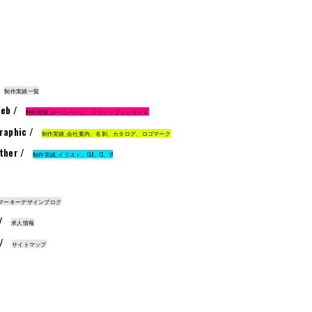
制作実績一覧
eb /
制作実績_ホームページ、スマートフォンサイト
raphic /
制作実績_会社案内、名刺、カタログ、ロゴマーク
ther /
制作実績_イラスト、GUI、CI、VI
マーキーデザインブログ
 /
求人情報
 /
サイトマップ