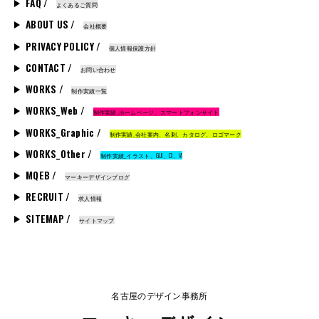
FAQ /
よくあるご質問
ABOUT US /
会社概要
PRIVACY POLICY /
個人情報保護方針
CONTACT /
お問い合わせ
WORKS /
制作実績一覧
WORKS_Web /
制作実績_ホームページ、スマートフォンサイト
WORKS_Graphic /
制作実績_会社案内、名刺、カタログ、ロゴマーク
WORKS_Other /
制作実績_イラスト、GUI、CI、VI
MQEB /
マーキーデザインブログ
RECRUIT /
求人情報
SITEMAP /
サイトマップ
名古屋のデザイン事務所