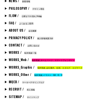
NEWS /
新着情報
PHILOSOPHY /
デザイン理念
FLOW /
公開までの流れ_Web編
FAQ /
よくあるご質問
ABOUT US /
会社概要
PRIVACY POLICY /
個人情報保護方針
CONTACT /
お問い合わせ
WORKS /
制作実績一覧
WORKS_Web /
制作実績_ホームページ、スマートフォンサイト
WORKS_Graphic /
制作実績_会社案内、名刺、カタログ、ロゴマーク
WORKS_Other /
制作実績_イラスト、GUI、CI、VI
MQEB /
マーキーデザインブログ
RECRUIT /
求人情報
SITEMAP /
サイトマップ