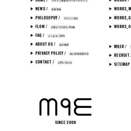
デザイン事務所マーキーデザイン
NEWS /
WORKS_W
新着情報
PHILOSOPHY /
WORKS_G
デザイン理念
FLOW /
WORKS_O
公開までの流れ_Web編
FAQ /
よくあるご質問
ABOUT US /
会社概要
MQEB /
PRIVACY POLICY /
個人情報保護方針
RECRUIT
CONTACT /
お問い合わせ
SITEMAP
SINCE 2008