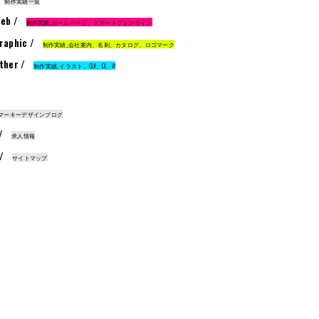
制作実績一覧
eb /
制作実績_ホームページ、スマートフォンサイト
raphic /
制作実績_会社案内、名刺、カタログ、ロゴマーク
ther /
制作実績_イラスト、GUI、CI、VI
マーキーデザインブログ
 /
求人情報
 /
サイトマップ