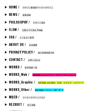
HOME /
デザイン事務所マーキーデザイン
NEWS /
新着情報
PHILOSOPHY /
デザイン理念
FLOW /
公開までの流れ_Web編
FAQ /
よくあるご質問
ABOUT US /
会社概要
PRIVACY POLICY /
個人情報保護方針
CONTACT /
お問い合わせ
WORKS /
制作実績一覧
WORKS_Web /
制作実績_ホームページ、スマートフォンサイト
WORKS_Graphic /
制作実績_会社案内、名刺、カタログ、ロゴマーク
WORKS_Other /
制作実績_イラスト、GUI、CI、VI
MQEB /
マーキーデザインブログ
RECRUIT /
求人情報