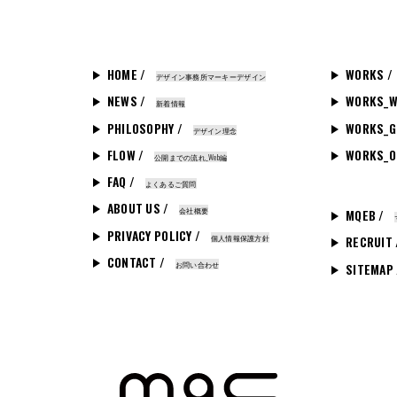
HOME /
WORKS /
デザイン事務所マーキーデザイン
NEWS /
WORKS_W
新着情報
PHILOSOPHY /
WORKS_G
デザイン理念
FLOW /
WORKS_O
公開までの流れ_Web編
FAQ /
よくあるご質問
ABOUT US /
会社概要
MQEB /
PRIVACY POLICY /
個人情報保護方針
RECRUIT
CONTACT /
お問い合わせ
SITEMAP