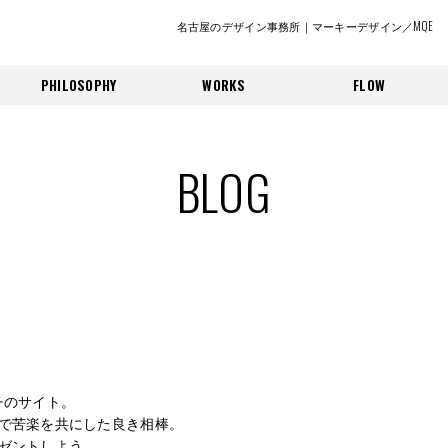
名古屋のデザイン事務所｜マーキーデザイン／MQE
PHILOSOPHY
WORKS
FLOW
BLOG
チのサイト。
で苦楽を共にした良き相棒。
ゼントしよう。