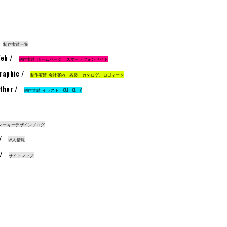
制作実績一覧
eb /
制作実績_ホームページ、スマートフォンサイト
raphic /
制作実績_会社案内、名刺、カタログ、ロゴマーク
ther /
制作実績_イラスト、GUI、CI、VI
マーキーデザインブログ
 /
求人情報
 /
サイトマップ