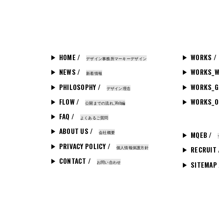
HOME /
WORKS /
デザイン事務所マーキーデザイン
NEWS /
WORKS_W
新着情報
PHILOSOPHY /
WORKS_G
デザイン理念
FLOW /
WORKS_O
公開までの流れ_Web編
FAQ /
よくあるご質問
ABOUT US /
会社概要
MQEB /
PRIVACY POLICY /
個人情報保護方針
RECRUIT
CONTACT /
お問い合わせ
SITEMAP