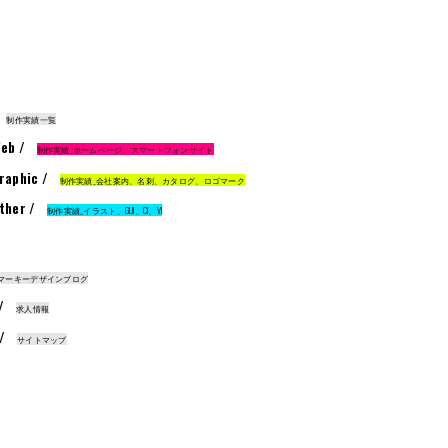
制作実績一覧
eb /
制作実績_ホームページ、スマートフォンサイト
raphic /
制作実績_会社案内、名刺、カタログ、ロゴマーク
ther /
制作実績_イラスト、GUI、CI、VI
マーキーデザインブログ
 /
求人情報
 /
サイトマップ