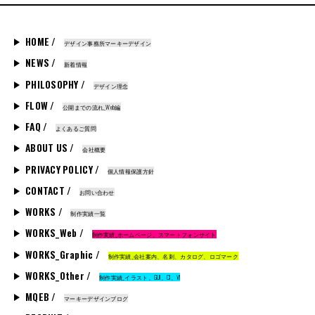
HOME /
デザイン事務所マーキーデザイン
NEWS /
新着情報
PHILOSOPHY /
デザイン理念
FLOW /
公開までの流れ_Web編
FAQ /
よくあるご質問
ABOUT US /
会社概要
PRIVACY POLICY /
個人情報保護方針
CONTACT /
お問い合わせ
WORKS /
制作実績一覧
WORKS_Web /
制作実績_ホームページ、スマートフォンサイト
WORKS_Graphic /
制作実績_会社案内、名刺、カタログ、ロゴマーク
WORKS_Other /
制作実績_イラスト、GUI、CI、VI
MQEB /
マーキーデザインブログ