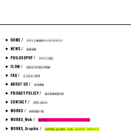
HOME /
デザイン事務所マーキーデザイン
NEWS /
新着情報
PHILOSOPHY /
デザイン理念
FLOW /
公開までの流れ_Web編
FAQ /
よくあるご質問
ABOUT US /
会社概要
PRIVACY POLICY /
個人情報保護方針
CONTACT /
お問い合わせ
WORKS /
制作実績一覧
WORKS_Web /
制作実績_ホームページ、スマートフォンサイト
WORKS_Graphic /
制作実績_会社案内、名刺、カタログ、ロゴマーク