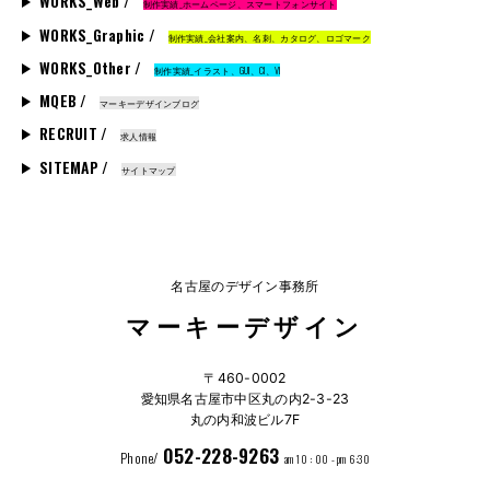
WORKS_Web /
制作実績_ホームページ、スマートフォンサイト
WORKS_Graphic /
制作実績_会社案内、名刺、カタログ、ロゴマーク
WORKS_Other /
制作実績_イラスト、GUI、CI、VI
MQEB /
マーキーデザインブログ
RECRUIT /
求人情報
SITEMAP /
サイトマップ
名古屋のデザイン事務所
マーキーデザイン
〒460-0002
愛知県名古屋市中区丸の内2-3-23
丸の内和波ビル7F
052-228-9263
Phone/
am 10 : 00 - pm 6:30