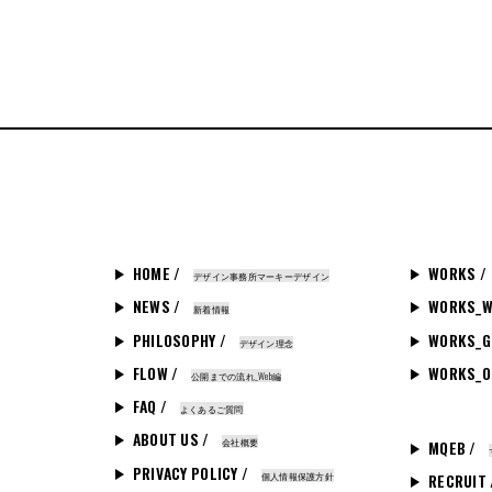
HOME /
WORKS /
デザイン事務所マーキーデザイン
NEWS /
WORKS_W
新着情報
PHILOSOPHY /
WORKS_G
デザイン理念
FLOW /
WORKS_O
公開までの流れ_Web編
FAQ /
よくあるご質問
ABOUT US /
会社概要
MQEB /
PRIVACY POLICY /
個人情報保護方針
RECRUIT