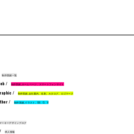
制作実績一覧
eb /
制作実績_ホームページ、スマートフォンサイト
raphic /
制作実績_会社案内、名刺、カタログ、ロゴマーク
ther /
制作実績_イラスト、GUI、CI、VI
マーキーデザインブログ
 /
求人情報