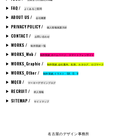
FAQ /
よくあるご質問
ABOUT US /
会社概要
PRIVACY POLICY /
個人情報保護方針
CONTACT /
お問い合わせ
WORKS /
制作実績一覧
WORKS_Web /
制作実績_ホームページ、スマートフォンサイト
WORKS_Graphic /
制作実績_会社案内、名刺、カタログ、ロゴマーク
WORKS_Other /
制作実績_イラスト、GUI、CI、VI
MQEB /
マーキーデザインブログ
RECRUIT /
求人情報
SITEMAP /
サイトマップ
名古屋のデザイン事務所