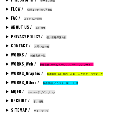
デザイン理念
FLOW /
公開までの流れ_Web編
FAQ /
よくあるご質問
ABOUT US /
会社概要
PRIVACY POLICY /
個人情報保護方針
CONTACT /
お問い合わせ
WORKS /
制作実績一覧
WORKS_Web /
制作実績_ホームページ、スマートフォンサイト
WORKS_Graphic /
制作実績_会社案内、名刺、カタログ、ロゴマーク
WORKS_Other /
制作実績_イラスト、GUI、CI、VI
MQEB /
マーキーデザインブログ
RECRUIT /
求人情報
SITEMAP /
サイトマップ