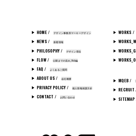
HOME /
WORKS /
デザイン事務所マーキーデザイン
NEWS /
WORKS_W
新着情報
PHILOSOPHY /
WORKS_G
デザイン理念
FLOW /
WORKS_O
公開までの流れ_Web編
FAQ /
よくあるご質問
ABOUT US /
会社概要
MQEB /
PRIVACY POLICY /
個人情報保護方針
RECRUIT
CONTACT /
お問い合わせ
SITEMAP