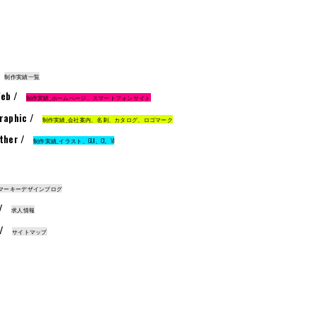
制作実績一覧
eb /
制作実績_ホームページ、スマートフォンサイト
raphic /
制作実績_会社案内、名刺、カタログ、ロゴマーク
ther /
制作実績_イラスト、GUI、CI、VI
マーキーデザインブログ
 /
求人情報
 /
サイトマップ