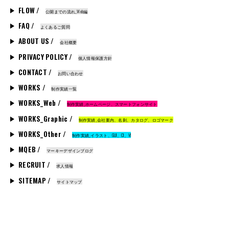
FLOW /
公開までの流れ_Web編
FAQ /
よくあるご質問
ABOUT US /
会社概要
PRIVACY POLICY /
個人情報保護方針
CONTACT /
お問い合わせ
WORKS /
制作実績一覧
WORKS_Web /
制作実績_ホームページ、スマートフォンサイト
WORKS_Graphic /
制作実績_会社案内、名刺、カタログ、ロゴマーク
WORKS_Other /
制作実績_イラスト、GUI、CI、VI
MQEB /
マーキーデザインブログ
RECRUIT /
求人情報
SITEMAP /
サイトマップ