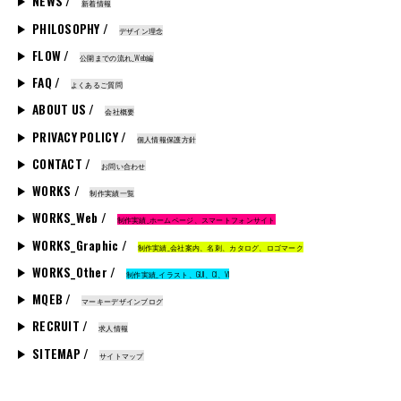
NEWS /
新着情報
PHILOSOPHY /
デザイン理念
FLOW /
公開までの流れ_Web編
FAQ /
よくあるご質問
ABOUT US /
会社概要
PRIVACY POLICY /
個人情報保護方針
CONTACT /
お問い合わせ
WORKS /
制作実績一覧
WORKS_Web /
制作実績_ホームページ、スマートフォンサイト
WORKS_Graphic /
制作実績_会社案内、名刺、カタログ、ロゴマーク
WORKS_Other /
制作実績_イラスト、GUI、CI、VI
MQEB /
マーキーデザインブログ
RECRUIT /
求人情報
SITEMAP /
サイトマップ