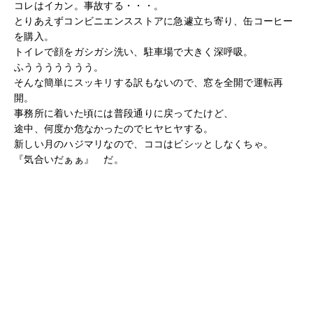
コレはイカン。事故する・・・。
とりあえずコンビニエンスストアに急遽立ち寄り、缶コーヒー
を購入。
トイレで顔をガシガシ洗い、駐車場で大きく深呼吸。
ふううううううう。
そんな簡単にスッキリする訳もないので、窓を全開で運転再
開。
事務所に着いた頃には普段通りに戻ってたけど、
途中、何度か危なかったのでヒヤヒヤする。
新しい月のハジマリなので、ココはビシッとしなくちゃ。
『気合いだぁぁ』 だ。