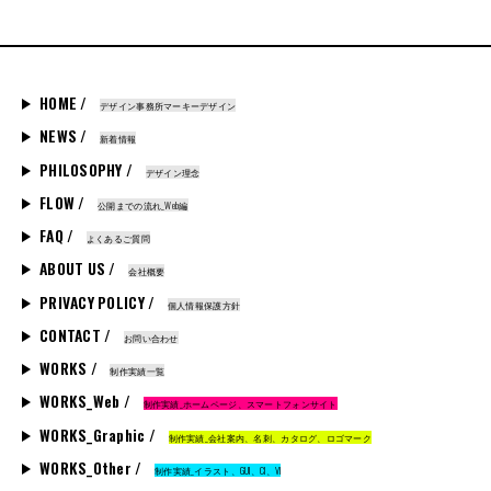
HOME /
デザイン事務所マーキーデザイン
NEWS /
新着情報
PHILOSOPHY /
デザイン理念
FLOW /
公開までの流れ_Web編
FAQ /
よくあるご質問
ABOUT US /
会社概要
PRIVACY POLICY /
個人情報保護方針
CONTACT /
お問い合わせ
WORKS /
制作実績一覧
WORKS_Web /
制作実績_ホームページ、スマートフォンサイト
WORKS_Graphic /
制作実績_会社案内、名刺、カタログ、ロゴマーク
WORKS_Other /
制作実績_イラスト、GUI、CI、VI