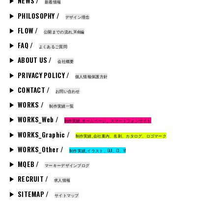
NEWS /
新着情報
PHILOSOPHY /
デザイン理念
FLOW /
公開までの流れ_Web編
FAQ /
よくあるご質問
ABOUT US /
会社概要
PRIVACY POLICY /
個人情報保護方針
CONTACT /
お問い合わせ
WORKS /
制作実績一覧
WORKS_Web /
制作実績_ホームページ、スマートフォンサイト
WORKS_Graphic /
制作実績_会社案内、名刺、カタログ、ロゴマーク
WORKS_Other /
制作実績_イラスト、GUI、CI、VI
MQEB /
マーキーデザインブログ
RECRUIT /
求人情報
SITEMAP /
サイトマップ