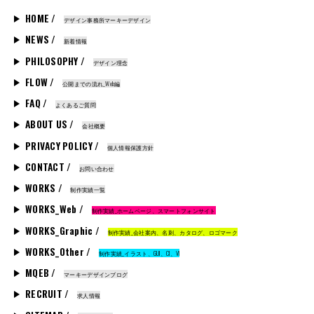
HOME /
デザイン事務所マーキーデザイン
NEWS /
新着情報
PHILOSOPHY /
デザイン理念
FLOW /
公開までの流れ_Web編
FAQ /
よくあるご質問
ABOUT US /
会社概要
PRIVACY POLICY /
個人情報保護方針
CONTACT /
お問い合わせ
WORKS /
制作実績一覧
WORKS_Web /
制作実績_ホームページ、スマートフォンサイト
WORKS_Graphic /
制作実績_会社案内、名刺、カタログ、ロゴマーク
WORKS_Other /
制作実績_イラスト、GUI、CI、VI
MQEB /
マーキーデザインブログ
RECRUIT /
求人情報