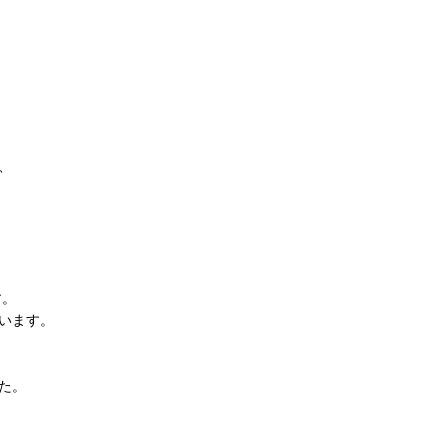
、
す。
います。
た。