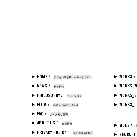
HOME /
WORKS /
デザイン事務所マーキーデザイン
NEWS /
WORKS_W
新着情報
PHILOSOPHY /
WORKS_G
デザイン理念
FLOW /
WORKS_O
公開までの流れ_Web編
FAQ /
よくあるご質問
ABOUT US /
会社概要
MQEB /
PRIVACY POLICY /
個人情報保護方針
RECRUIT