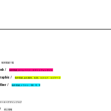
制作実績一覧
eb /
制作実績_ホームページ、スマートフォンサイト
raphic /
制作実績_会社案内、名刺、カタログ、ロゴマーク
ther /
制作実績_イラスト、GUI、CI、VI
マーキーデザインブログ
 /
求人情報